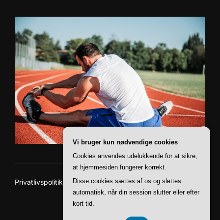
Vi bruger kun nødvendige cookies
Cookies anvendes udelukkende for at sikre,
at hjemmesiden fungerer korrekt.
Disse cookies sættes af os og slettes
Privatlivspolitik
automatisk, når din session slutter eller efter
Copyright © 2026 You Run
kort tid.
Inspiro Theme
af
WPZOOM