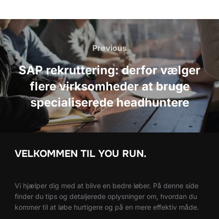
Indlægsnavigation
Previous
Previous
SAP rekruttering: derfor vælger
flere virksomheder at bruge
specialiserede headhuntere
VELKOMMEN TIL YOU RUN.
Vi hjælper dig med at blive en bedre løber. På denne side
finder du tips og detaljerede oplysninger om, hvordan du
kommer til at løbe hurtigere og på en mere effektiv måde.