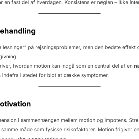
er en fast del af hverdagen. Konsistens er nøglen – ikke inten
behandling
 løsninger” på rejsningsproblemer, men den bedste effekt 
givning.
iver, hvordan motion kan indgå som en central del af en
na
n indefra i stedet for blot at dække symptomer.
tivation
mension i sammenhængen mellem motion og impotens. Stres
 samme måde som fysiske risikofaktorer. Motion frigiver e
 noget, der gavner potensen.