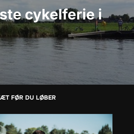
ste cykelferie i
TÆT FØR DU LØBER