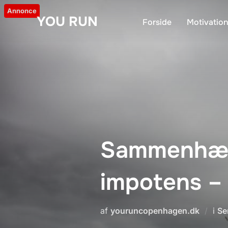
Videre
Annonce
YOU RUN
til
Forside
Motivatio
indhold
Sammenhæn
impotens –
af
youruncopenhagen.dk
i
Se