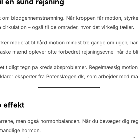
il en sund rejsning
 om blodgennemstrømning. Når kroppen får motion, styrkes 
cirkulation – også til de områder, hvor det virkelig tæller.
rker moderat til hård motion mindst tre gange om ugen, har 
 raske mænd oplever ofte forbedret rejsningsevne, når de bli
et tidligt tegn på kredsløbsproblemer. Regelmæssig motio
rklarer eksperter fra Potenslægen.dk, som arbejder med m
 effekt
arrene, men også hormonbalancen. Når du bevæger dig rege
 mandlige hormon.