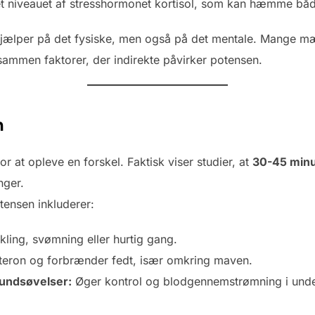
tet niveauet af stresshormonet kortisol, som kan hæmme både
hjælper på det fysiske, men også på det mentale. Mange mæn
sammen faktorer, der indirekte påvirker potensen.
n
 at opleve en forskel. Faktisk viser studier, at
30-45 minu
nger.
tensen inkluderer:
ling, svømning eller hurtig gang.
teron og forbrænder fedt, især omkring maven.
undsøvelser:
Øger kontrol og blodgennemstrømning i under