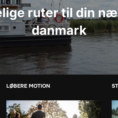
ge ruter til din næ
danmark
LØBERE MOTION
S