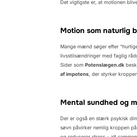
Det vigtigste er, at motionen bliv
Motion som naturlig 
Mange mænd søger efter “hurtige
livsstilsændringer med faglig råd
Sider som
Potenslægen.dk
beskr
af impotens
, der styrker kroppe
Mental sundhed og mo
Der er også en stærk psykisk di
søvn påvirker nemlig kroppen på
og reducerer stress – alt sammen