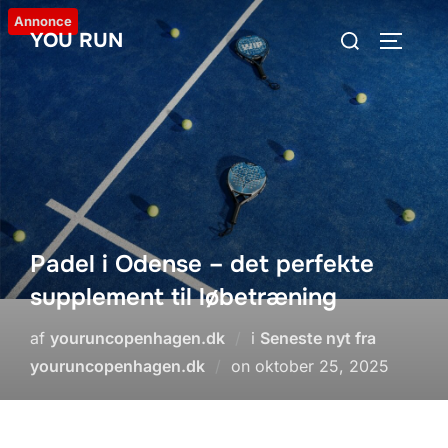
Videre
Annonce
Søg
YOU RUN
til
SLÅ NA
efter:
indhold
Padel i Odense – det perfekte
supplement til løbetræning
af
youruncopenhagen.dk
i
Seneste nyt fra
Udgivet
youruncopenhagen.dk
on
oktober 25, 2025
d.