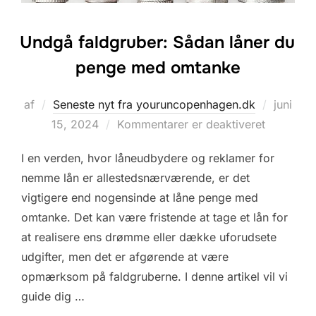
Undgå faldgruber: Sådan låner du
penge med omtanke
Udgivet
af
Seneste nyt fra youruncopenhagen.dk
juni
d.
15, 2024
Kommentarer er deaktiveret
I en verden, hvor låneudbydere og reklamer for
nemme lån er allestedsnærværende, er det
vigtigere end nogensinde at låne penge med
omtanke. Det kan være fristende at tage et lån for
at realisere ens drømme eller dække uforudsete
udgifter, men det er afgørende at være
opmærksom på faldgruberne. I denne artikel vil vi
guide dig …