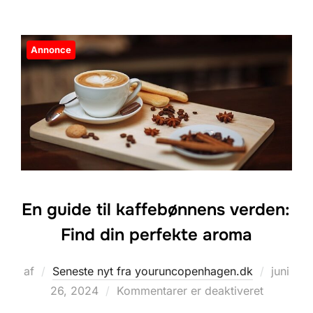
Annonce
En guide til kaffebønnens verden:
Find din perfekte aroma
Udgivet
af
Seneste nyt fra youruncopenhagen.dk
juni
d.
26, 2024
Kommentarer er deaktiveret