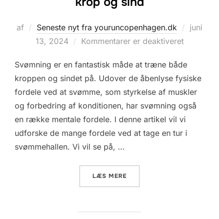
krop og sind
Udgivet
af
Seneste nyt fra youruncopenhagen.dk
juni
d.
13, 2024
Kommentarer er deaktiveret
Svømning er en fantastisk måde at træne både
kroppen og sindet på. Udover de åbenlyse fysiske
fordele ved at svømme, som styrkelse af muskler
og forbedring af konditionen, har svømning også
en række mentale fordele. I denne artikel vil vi
udforske de mange fordele ved at tage en tur i
svømmehallen. Vi vil se på, …
“SVØMMEHALENS FORDELE 
LÆS MERE