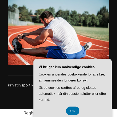
Vi bruger kun nødvendige cookies
Cookies anvendes udelukkende for at sikre,
at hjemmesiden fungerer korrekt.
Privatlivspolitik
Disse cookies sættes af os og slettes
Copyright © 2026 You Run
automatisk, når din session slutter eller efter
Inspiro Theme
af
WPZOOM
kort tid.
OK
Registreringsnummer DK 37407739