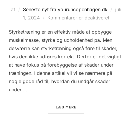
Udgive
af
Seneste nyt fra youruncopenhagen.dk
juli
d.
1, 2024
Kommentarer er deaktiveret
Styrketræning er en effektiv måde at opbygge
muskelmasse, styrke og udholdenhed på. Men
desværre kan styrketræning også føre til skader,
hvis den ikke udføres korrekt. Derfor er det vigtigt
at have fokus på forebyggelse af skader under
træningen. I denne artikel vil vi se nærmere på
nogle gode råd til, hvordan du undgår skader
under …
“SÅDAN UNDGÅR DU SKADE
LÆS MERE