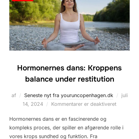
Hormonernes dans: Kroppens
balance under restitution
Udgive
af
Seneste nyt fra youruncopenhagen.dk
juli
d.
14, 2024
Kommentarer er deaktiveret
Hormonernes dans er en fascinerende og
kompleks proces, der spiller en afgørende rolle i
vores krops sundhed og funktion. Fra