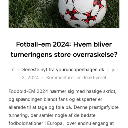
Fotball-em 2024: Hvem bliver
turneringens store overraskelse?
Udgive
af
Seneste nyt fra youruncopenhagen.dk
juli
d.
2, 2024
Kommentarer er deaktiveret
Fodbold-EM 2024 nærmer sig med hastige skridt,
og spændingen blandt fans og eksperter er
allerede til at tage og føle på. Denne prestigefyldte
turnering, der samler nogle af de bedste
fodboldnationer i Europa, lover endnu engang at