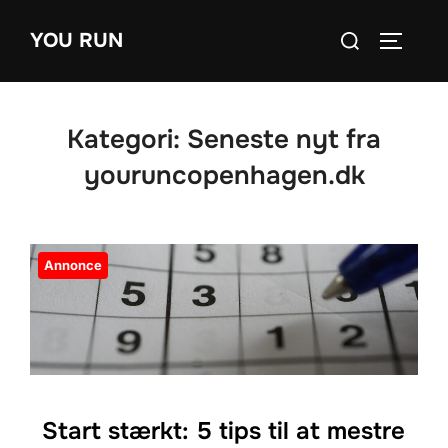
Videre
Søg
YOU RUN
til
SLÅ NA
efter:
indhold
Kategori:
Seneste nyt fra
youruncopenhagen.dk
Annonce
Start stærkt: 5 tips til at mestre