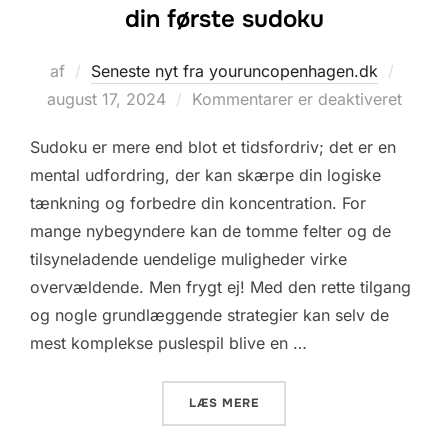
din første sudoku
Udgiv
af
Seneste nyt fra youruncopenhagen.dk
d.
august 17, 2024
Kommentarer er deaktiveret
Sudoku er mere end blot et tidsfordriv; det er en
mental udfordring, der kan skærpe din logiske
tænkning og forbedre din koncentration. For
mange nybegyndere kan de tomme felter og de
tilsyneladende uendelige muligheder virke
overvældende. Men frygt ej! Med den rette tilgang
og nogle grundlæggende strategier kan selv de
mest komplekse puslespil blive en …
“START STÆRKT: 5 TIPS TI
LÆS MERE