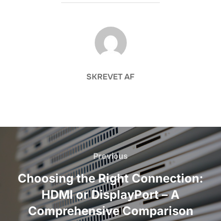
FORFATTER
SKREVET AF
Indlægsnavigation
Previous
Previous
Choosing the Right Connection:
HDMI or DisplayPort – A
Comprehensive Comparison