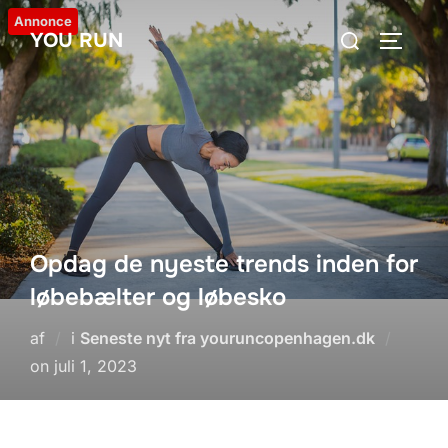
Videre
Annonce
Søg
YOU RUN
til
SLÅ NA
efter:
indhold
Opdag de nyeste trends inden for
løbebælter og løbesko
af
i
Seneste nyt fra youruncopenhagen.dk
Udgivet
on
juli 1, 2023
d.