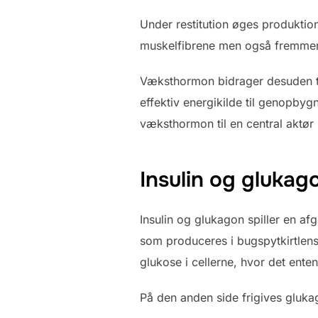
Under restitution øges produktio
muskelfibrene men også fremmer 
Væksthormon bidrager desuden ti
effektiv energikilde til genopbyg
væksthormon til en central aktør i
Insulin og gluka
Insulin og glukagon spiller en af
som produceres i bugspytkirtlen
glukose i cellerne, hvor det ente
På den anden side frigives glukago