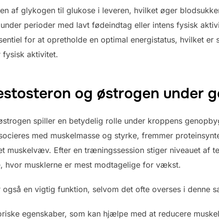
 af glykogen til glukose i leveren, hvilket øger blodsukker
 under perioder med lavt fødeindtag eller intens fysisk akt
ntiel for at opretholde en optimal energistatus, hvilket er sæ
fysisk aktivitet.
estosteron og østrogen under 
trogen spiller en betydelig rolle under kroppens genopbyg
associeres med muskelmasse og styrke, fremmer proteinsyntes
 muskelvæv. Efter en træningssession stiger niveauet af tes
e, hvor musklerne er mest modtagelige for vækst.
r også en vigtig funktion, selvom det ofte overses i denn
oriske egenskaber, som kan hjælpe med at reducere muskel