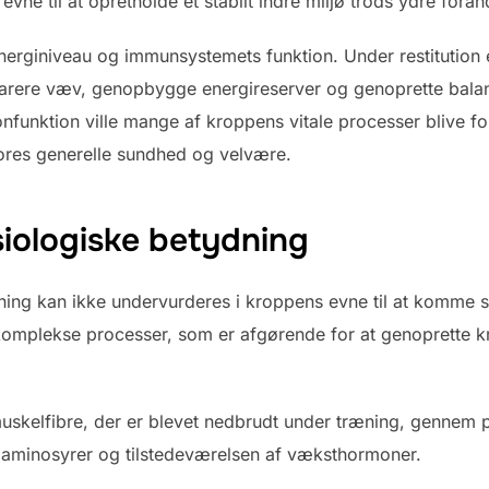
ne til at opretholde et stabilt indre miljø trods ydre foran
nerginiveau og immunsystemets funktion. Under restitution 
parere væv, genopbygge energireserver og genoprette balanc
unktion ville mange af kroppens vitale processer blive for
ores generelle sundhed og velvære.
siologiske betydning
ning kan ikke undervurderes i kroppens evne til at komme sig 
e komplekse processer, som er afgørende for at genoprette
skelfibre, der er blevet nedbrudt under træning, gennem pr
 aminosyrer og tilstedeværelsen af væksthormoner.