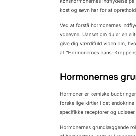
kønshormonernes indflydelse på k
kost og søvn har for at opretho
Ved at forstå hormonernes indflyd
ydeevne. Uanset om du er en elitea
give dig værdifuld viden om, hvo
af “Hormonernes dans: Kroppens 
Hormonernes grun
Hormoner er kemiske budbringere,
forskellige kirtler i det endokri
specifikke receptorer og udløser
Hormonernes grundlæggende roller