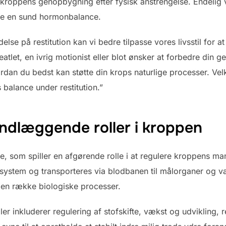
roppens genopbygning efter fysisk anstrengelse. Endelig vi
lde en sund hormonbalance.
else på restitution kan vi bedre tilpasse vores livsstil for
tlet, en ivrig motionist eller blot ønsker at forbedre din ge
rdan du bedst kan støtte din krops naturlige processer. Vel
balance under restitution.”
dlæggende roller i kroppen
 som spiller en afgørende rolle i at regulere kroppens man
ne system og transporteres via blodbanen til målorganer og væ
 en række biologiske processer.
 inkluderer regulering af stofskifte, vækst og udvikling, 