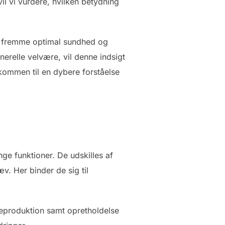
l vi vurdere, hvilken betydning
 at fremme optimal sundhed og
nerelle velvære, vil denne indsigt
kommen til en dybere forståelse
ge funktioner. De udskilles af
v. Her binder de sig til
reproduktion samt opretholdelse