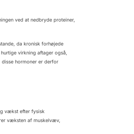
ningen ved at nedbryde proteiner,
lstande, da kronisk forhøjede
urtige virkning aftager også,
 disse hormoner er derfor
g vækst efter fysisk
erer væksten af muskelvæv,