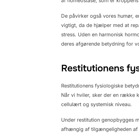
af homeostase, som er kroppens ev
De påvirker også vores humør, e
vigtigt, da de hjælper med at re
stress. Uden en harmonisk hormonf
deres afgørende betydning for v
Restitutionens fy
Restitutionens fysiologiske betyd
Når vi hviler, sker der en rækk
cellulært og systemisk niveau.
Under restitution genopbygges mu
afhængig af tilgængeligheden af