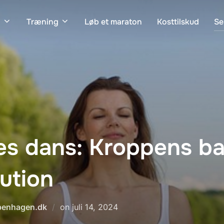
n
Træning
Løb et maraton
Kosttilskud
Se
s dans: Kroppens ba
tution
Udgivet
openhagen.dk
on
juli 14, 2024
d.