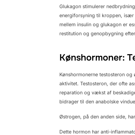
Glukagon stimulerer nedbrydningen
energiforsyning til kroppen, især
mellem insulin og glukagon er esse
restitution og genopbygning efter 
Kønshormoner: T
Kønshormonerne testosteron og øs
aktivitet. Testosteron, der ofte 
reparation og vækst af beskadiget
bidrager til den anabolske vindu
Østrogen, på den anden side, ha
Dette hormon har anti-inflammat