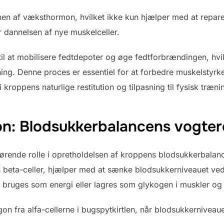
nen af væksthormon, hvilket ikke kun hjælper med at repare
dannelsen af nye muskelceller.
l at mobilisere fedtdepoter og øge fedtforbrændingen, hvi
ning. Denne proces er essentiel for at forbedre muskelstyrk
 kroppens naturlige restitution og tilpasning til fysisk træni
gon: Blodsukkerbalancens vogter
gørende rolle i opretholdelsen af kroppens blodsukkerbalance,
s beta-celler, hjælper med at sænke blodsukkerniveauet ve
n bruges som energi eller lagres som glykogen i muskler og 
n fra alfa-cellerne i bugspytkirtlen, når blodsukkerniveauet