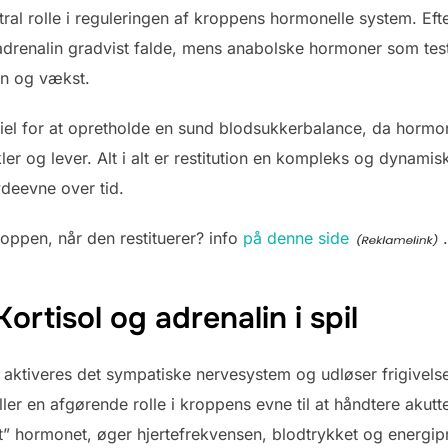
tral rolle i reguleringen af kroppens hormonelle system. Efter
adrenalin gradvist falde, mens anabolske hormoner som te
on og vækst.
ntiel for at opretholde en sund blodsukkerbalance, da hormo
r og lever. Alt i alt er restitution en kompleks og dynamisk
ydeevne over tid.
oppen, når den restituerer? info
på denne side
.
rtisol og adrenalin i spil
 aktiveres det sympatiske nervesystem og udløser frigivels
er en afgørende rolle i kroppens evne til at håndtere akutte
” hormonet, øger hjertefrekvensen, blodtrykket og energip