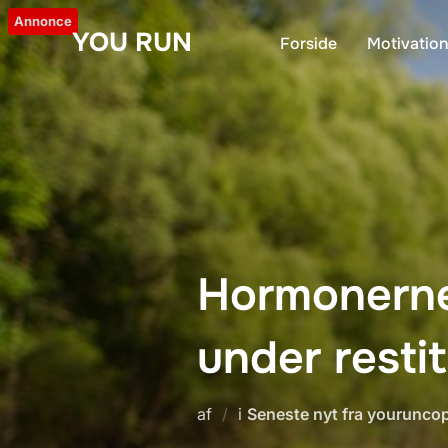
Videre
Annonce
YOU RUN
til
Forside
Motivatio
indhold
Hormonerne
under resti
af
i
Seneste nyt fra yourunc