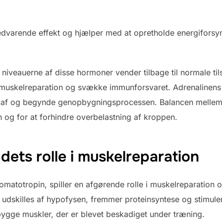
edvarende effekt og hjælper med at opretholde energiforsy
at niveauerne af disse hormoner vender tilbage til normale ti
muskelreparation og svække immunforsvaret. Adrenalinens h
ppe af og begynde genopbygningsprocessen. Balancen mellem
ion og for at forhindre overbelastning af kroppen.
ets rolle i muskelreparation
totropin, spiller en afgørende rolle i muskelreparation o
 udskilles af hypofysen, fremmer proteinsyntese og stimul
pbygge muskler, der er blevet beskadiget under træning.