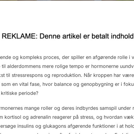
nde og kompleks proces, der spiller en afgørende rolle i 
til alderdommens mere rolige tempo er hormonerne uundvær
kst til stressrespons og reproduktion. Når kroppen har været 
aft som en vital fase, hvor balance og genopbygning er i fok
kritiske periode?
ormonernes mange roller og deres indbyrdes samspil under re
 kortisol og adrenalin reagerer på stress, og hvordan væk
ersøge insulins og glukagons afgørende funktioner i at hold