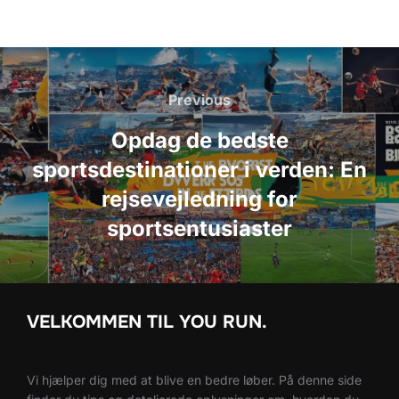
Indlægsnavigation
Previous
Previous
Opdag de bedste
sportsdestinationer i verden: En
rejsevejledning for
sportsentusiaster
VELKOMMEN TIL YOU RUN.
Vi hjælper dig med at blive en bedre løber. På denne side