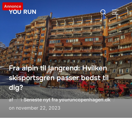
Videre
Annonce
Søg
YOU RUN
til
SLÅ NA
efter:
indhold
Fra alpin til langrend: Hvilken
skisportsgren passer bedst til
dig?
af
i
Seneste nyt fra youruncopenhagen.dk
Udgivet
on
november 22, 2023
d.