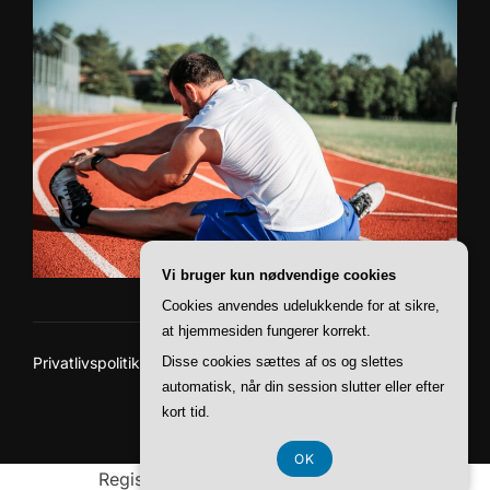
Vi bruger kun nødvendige cookies
Cookies anvendes udelukkende for at sikre,
at hjemmesiden fungerer korrekt.
Disse cookies sættes af os og slettes
Privatlivspolitik
Copyright © 2026 You Run
automatisk, når din session slutter eller efter
kort tid.
Inspiro Theme
af
WPZOOM
OK
Registreringsnummer DK 37407739