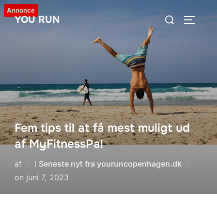
Videre
Annonce
Søg
YOU RUN
til
SLÅ NA
efter:
indhold
Fem tips til at få mest muligt ud
af MyFitnessPal
af
i
Seneste nyt fra youruncopenhagen.dk
Udgivet
on
juni 7, 2023
d.