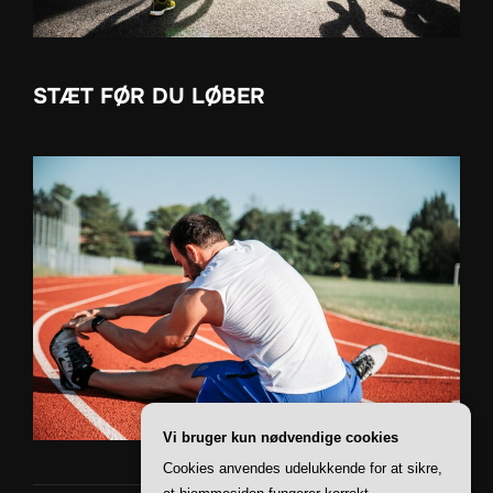
STÆT FØR DU LØBER
Vi bruger kun nødvendige cookies
Cookies anvendes udelukkende for at sikre,