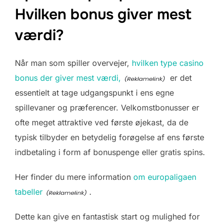
Hvilken bonus giver mest
værdi?
Når man som spiller overvejer,
hvilken type casino
bonus der giver mest værdi,
er det
essentielt at tage udgangspunkt i ens egne
spillevaner og præferencer. Velkomstbonusser er
ofte meget attraktive ved første øjekast, da de
typisk tilbyder en betydelig forøgelse af ens første
indbetaling i form af bonuspenge eller gratis spins.
Her finder du mere information
om europaligaen
tabeller
.
Dette kan give en fantastisk start og mulighed for