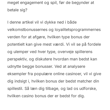
meget engagement og spil, før de begynder at
betale sig?
I denne artikel vil vi dykke ned i både
velkomstbonussernes og loyalitetsprogrammernes
verden for at afgøre, hvilken type bonus der
potentielt kan give mest værdi. Vi vil se på fordele
og ulemper ved hver type, overveje spillerens
perspektiv, og diskutere hvordan man bedst kan
udnytte begge bonusser. Ved at analysere
eksempler fra populære online casinoer, vil vi give
dig indsigt i, hvilken bonus der bedst matcher din
spillestil. Så læn dig tilbage, og lad os udforske,
hvilken casino bonus der er bedst for dig.