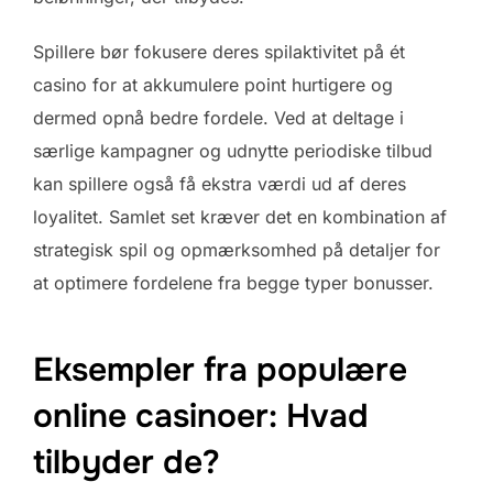
Spillere bør fokusere deres spilaktivitet på ét
casino for at akkumulere point hurtigere og
dermed opnå bedre fordele. Ved at deltage i
særlige kampagner og udnytte periodiske tilbud
kan spillere også få ekstra værdi ud af deres
loyalitet. Samlet set kræver det en kombination af
strategisk spil og opmærksomhed på detaljer for
at optimere fordelene fra begge typer bonusser.
Eksempler fra populære
online casinoer: Hvad
tilbyder de?