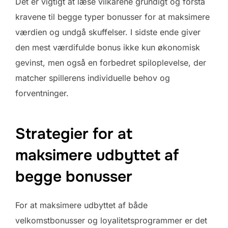
Det er vigtigt at læse vilkårene grundigt og forstå
kravene til begge typer bonusser for at maksimere
værdien og undgå skuffelser. I sidste ende giver
den mest værdifulde bonus ikke kun økonomisk
gevinst, men også en forbedret spiloplevelse, der
matcher spillerens individuelle behov og
forventninger.
Strategier for at
maksimere udbyttet af
begge bonusser
For at maksimere udbyttet af både
velkomstbonusser og loyalitetsprogrammer er det