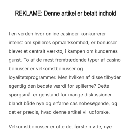
I en verden hvor online casinoer konkurrerer
intenst om spilleres opmærksomhed, er bonusser
blevet et centralt værktøj i kampen om kundernes
gunst. To af de mest fremtrædende typer af casino
bonusser er velkomstbonusser og
loyalitetsprogrammer. Men hvilken af disse tilbyder
egentlig den bedste værdi for spillerne? Dette
spørgsmål er genstand for mange diskussioner
blandt både nye og erfarne casinobesøgende, og
det er præcis, hvad denne artikel vil udforske.
Velkomstbonusser er ofte det første møde, nye