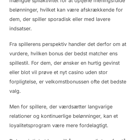
mængde spilaktivitet for at optjene meningsfulde
belønninger, hvilket kan være afskrækkende for
dem, der spiller sporadisk eller med lavere
indsatser.
Fra spillerens perspektiv handler det derfor om at
vurdere, hvilken bonus der bedst matcher ens
spillestil. For dem, der ønsker en hurtig gevinst
eller blot vil prøve et nyt casino uden stor
forpligtelse, er velkomstbonussen ofte det bedste
valg.
Men for spillere, der værdsætter langvarige
relationer og kontinuerlige belønninger, kan et
loyalitetsprogram være mere fordelagtigt.