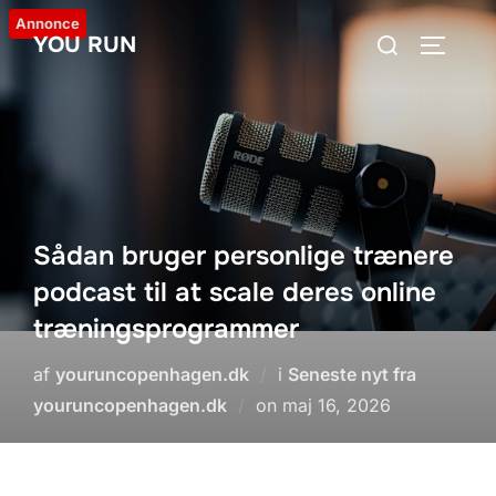
Videre
Annonce
Søg
YOU RUN
til
SLÅ NA
efter:
indhold
Sådan bruger personlige trænere
podcast til at scale deres online
træningsprogrammer
af
youruncopenhagen.dk
i
Seneste nyt fra
Udgivet
youruncopenhagen.dk
on
maj 16, 2026
d.