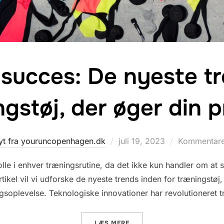
il succes: De nyeste t
ngstøj, der øger din 
Udgivet
yt fra youruncopenhagen.dk
juli 19, 2023
Kommentarer
d.
olle i enhver træningsrutine, da det ikke kun handler om at
tikel vil vi udforske de nyeste trends inden for træningstøj, 
gsoplevelse. Teknologiske innovationer har revolutioneret 
“GØR KLAR TIL SUCCES: D
LÆS MERE