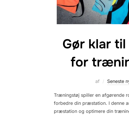
Gør klar t
for træni
af
Seneste n
Træningstøj spiller en afgørende r
forbedre din præstation. I denne ar
præstation og optimere din trænin