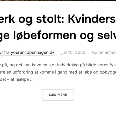
rk og stolt: Kvinders 
e løbeformen og selvt
Udgivet
yt fra youruncopenhagen.dk
juli 10, 2023
Kommentarer
d.
e på, og det kan have en stor indvirkning på både vores fy
re en udfordring at komme i gang med at løbe og opbygge 
 det – at hjælpe …
“LØB DIG STÆRK OG STOLT
LÆS MERE