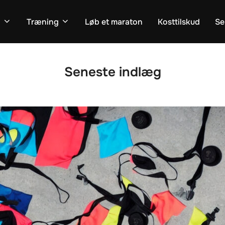
n
Træning
Løb et maraton
Kosttilskud
Se
Seneste indlæg