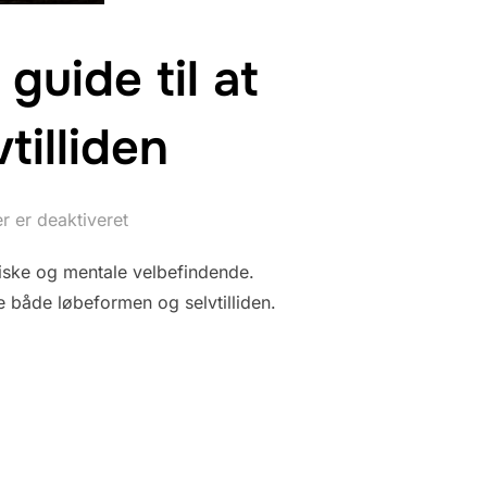
guide til at
illiden
 er deaktiveret
siske og mentale velbefindende.
både løbeformen og selvtilliden.
: KVINDERS GUIDE TIL AT OPBYGGE LØBEFORMEN OG SELVTILLIDE