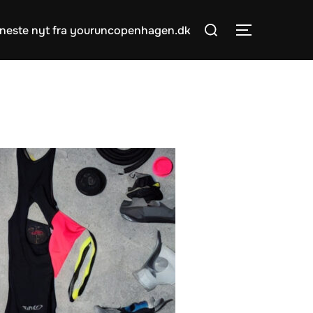
Søg
neste nyt fra youruncopenhagen.dk
SLÅ NAVIG
efter: