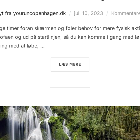
Udgivet
yt fra youruncopenhagen.dk
juli 10, 2023
Kommentarer
d.
ge timer foran skærmen og føler behov for mere fysisk aktivi
a sofaen og ud på startlinjen, så du kan komme i gang med 
ring med at løbe, …
“FRA SOFA TIL STARTLINJ
LÆS MERE