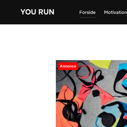
Videre
YOU RUN
til
Forside
Motivatio
indhold
Annonce