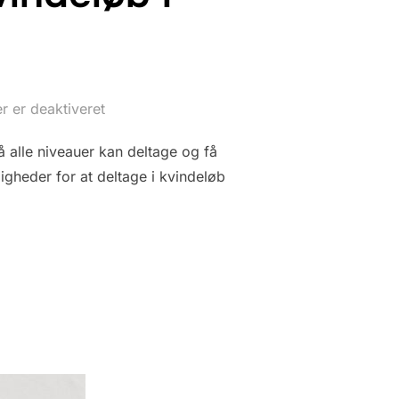
 er deaktiveret
å alle niveauer kan deltage og få
igheder for at deltage i kvindeløb
GUIDE TIL KVINDELØB I DANMARK”