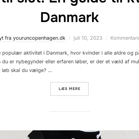
Danmark
Udgivet
yt fra youruncopenhagen.dk
juli 10, 2023
Kommentarer
d.
 populær aktivitet i Danmark, hvor kvinder i alle aldre og p
 du er nybegynder eller erfaren løber, er der et væld af mul
t løb skal du vælge? …
“FRA START TIL SLUT: EN 
LÆS MERE