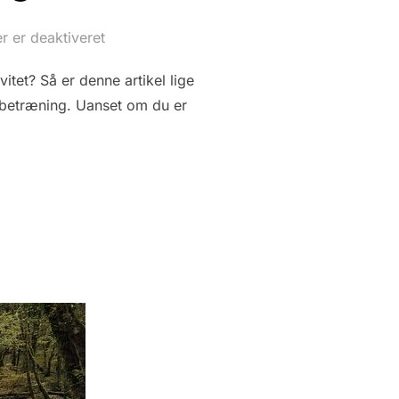
 er deaktiveret
tet? Så er denne artikel lige
løbetræning. Uanset om du er
E: SÅDAN KOMMER DU I GANG MED LØBETRÆNING SOM GAMER”