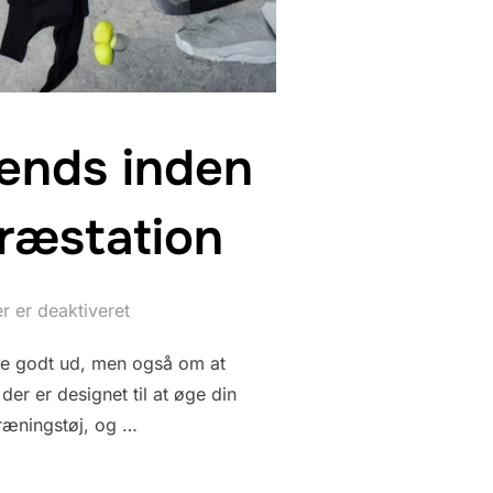
rends inden
præstation
 er deaktiveret
 se godt ud, men også om at
der er designet til at øge din
træningstøj, og …
E NYESTE TRENDS INDEN FOR TRÆNINGSTØJ, DER ØGER DIN PRÆS