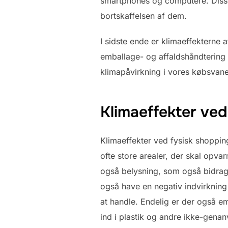
smartphones og computere. Diss
bortskaffelsen af dem.
I sidste ende er klimaeffekterne 
emballage- og affaldshåndtering 
klimapåvirkning i vores købsvaner
Klimaeffekter ved
Klimaeffekter ved fysisk shoppin
ofte store arealer, der skal opva
også belysning, som også bidrage
også have en negativ indvirkning 
at handle. Endelig er der også e
ind i plastik og andre ikke-genan