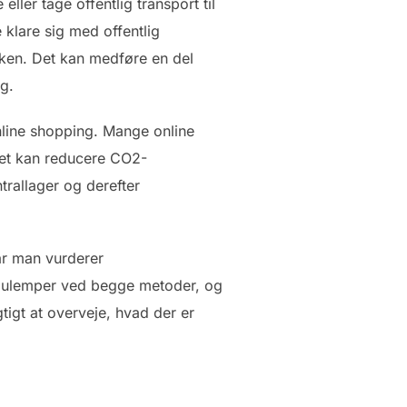
ller tage offentlig transport til
 klare sig med offentlig
ikken. Det kan medføre en del
g.
nline shopping. Mange online
lket kan reducere CO2-
trallager og derefter
når man vurderer
g ulemper ved begge metoder, og
tigt at overveje, hvad der er