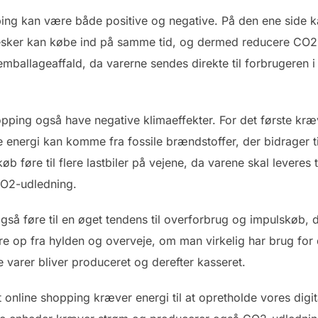
ping kan være både positive og negative. På den ene side k
esker kan købe ind på samme tid, og dermed reducere CO2-
ballageaffald, da varerne sendes direkte til forbrugeren i 
pping også have negative klimaeffekter. For det første kræ
 energi kan komme fra fossile brændstoffer, der bidrager ti
b føre til flere lastbiler på vejene, da varene skal leveres t
 CO2-udledning.
så føre til en øget tendens til overforbrug og impulskøb, 
e op fra hylden og overveje, om man virkelig har brug for d
 varer bliver produceret og derefter kasseret.
t online shopping kræver energi til at opretholde vores digita