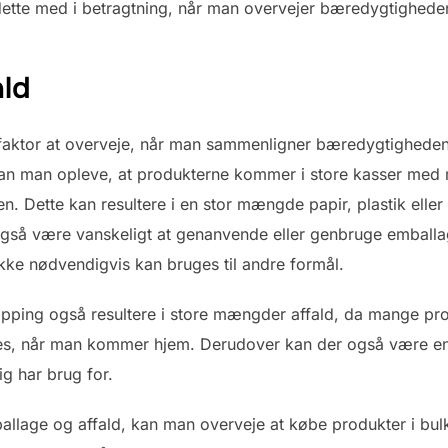
e dette med i betragtning, når man overvejer bæredygtighede
ald
 faktor at overveje, når man sammenligner bæredygtigheden
an man opleve, at produkterne kommer i store kasser med m
n. Dette kan resultere i en stor mængde papir, plastik eller
gså være vanskeligt at genanvende eller genbruge emballage
 ikke nødvendigvis kan bruges til andre formål.
opping også resultere i store mængder affald, da mange pr
jernes, når man kommer hjem. Derudover kan der også være 
g har brug for.
lage og affald, kan man overveje at købe produkter i bulk 