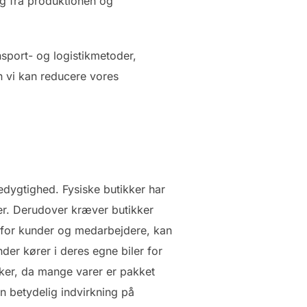
g fra produktionen og
nsport- og logistikmetoder,
n vi kan reducere vores
edygtighed. Fysiske butikker har
ger. Derudover kræver butikker
e for kunder og medarbejdere, kan
der kører i deres egne biler for
kker, da mange varer er pakket
n betydelig indvirkning på