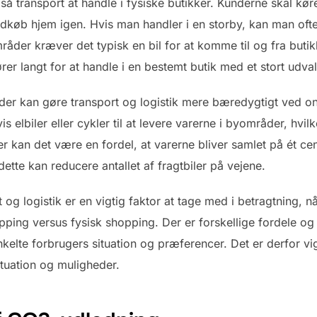
transport at handle i fysiske butikker. Kunderne skal køre e
ndkøb hjem igen. Hvis man handler i en storby, kan man ofte
råder kræver det typisk en bil for at komme til og fra but
r langt for at handle i en bestemt butik med et stort udval
 der kan gøre transport og logistik mere bæredygtigt ved o
elbiler eller cykler til at levere varerne i byområder, hvi
 kan det være en fordel, at varerne bliver samlet på ét cen
dette kan reducere antallet af fragtbiler på vejene.
rt og logistik er en vigtig faktor at tage med i betragtning, 
ping versus fysisk shopping. Der er forskellige fordele o
kelte forbrugers situation og præferencer. Det er derfor vig
tuation og muligheder.