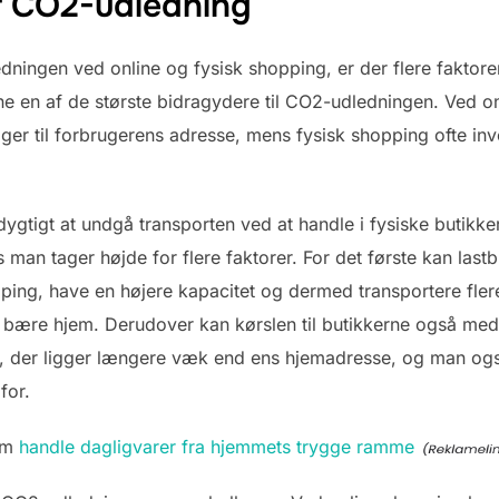
f CO2-udledning
ngen ved online og fysisk shopping, er der flere faktorer, 
ne en af de største bidragydere til CO2-udledningen. Ved on
ager til forbrugerens adresse, mens fysisk shopping ofte involv
gtigt at undgå transporten ved at handle i fysiske butikke
 man tager højde for flere faktorer. For det første kan lastb
pping, have en højere kapacitet og dermed transportere fler
bære hjem. Derudover kan kørslen til butikkerne også med
ik, der ligger længere væk end ens hjemadresse, og man også 
for.
 om
handle dagligvarer fra hjemmets trygge ramme