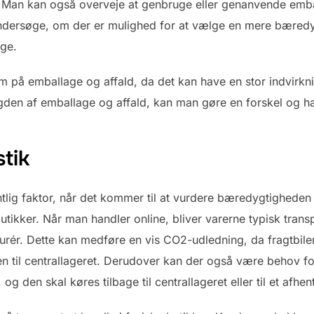
 Man kan også overveje at genbruge eller genanvende embal
dersøge, om der er mulighed for at vælge en mere bæredyg
ge.
 på emballage og affald, da det kan have en stor indvirkni
en af emballage og affald, kan man gøre en forskel og h
stik
ntlig faktor, når det kommer til at vurdere bæredygtigheden
butikker. Når man handler online, bliver varerne typisk transpo
urér. Dette kan medføre en vis CO2-udledning, da fragtbil
en til centrallageret. Derudover kan der også være behov fo
g den skal køres tilbage til centrallageret eller til et afhen