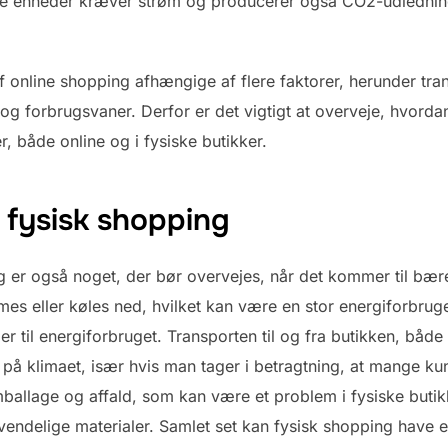
e enheder kræver strøm og producerer også CO2-udlednin
af online shopping afhængige af flere faktorer, herunder tra
og forbrugsvaner. Derfor er det vigtigt at overveje, hvorda
, både online og i fysiske butikker.
 fysisk shopping
g er også noget, der bør overvejes, når det kommer til bær
rmes eller køles ned, hvilket kan være en stor energiforbru
r til energiforbruget. Transporten til og fra butikken, båd
på klimaet, især hvis man tager i betragtning, at mange kun
mballage og affald, som kan være et problem i fysiske buti
vendelige materialer. Samlet set kan fysisk shopping have e