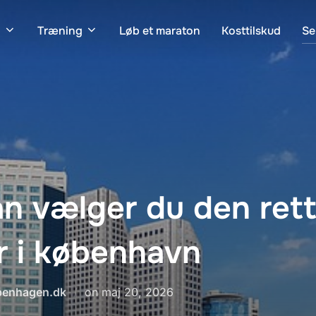
n
Træning
Løb et maraton
Kosttilskud
Se
n vælger du den ret
r i københavn
Udgivet
openhagen.dk
on
maj 20, 2026
d.