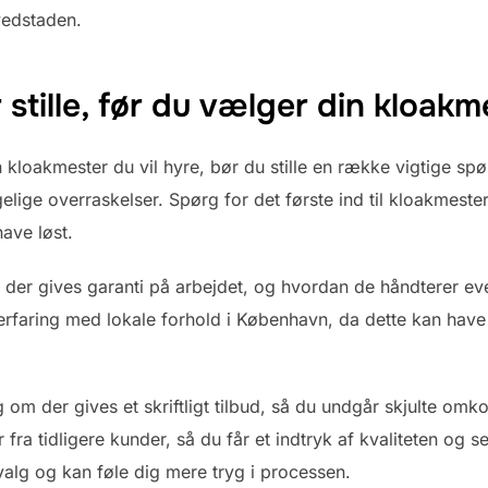
vedstaden.
stille, før du vælger din kloakm
n kloakmester du vil hyre, bør du stille en række vigtige spø
lige overraskelser. Spørg for det første ind til kloakmeste
ave løst.
m der gives garanti på arbejdet, og hvordan de håndterer ev
faring med lokale forhold i København, da dette kan have 
g om der gives et skriftligt tilbud, så du undgår skjulte om
ra tidligere kunder, så du får et indtryk af kvaliteten og se
valg og kan føle dig mere tryg i processen.