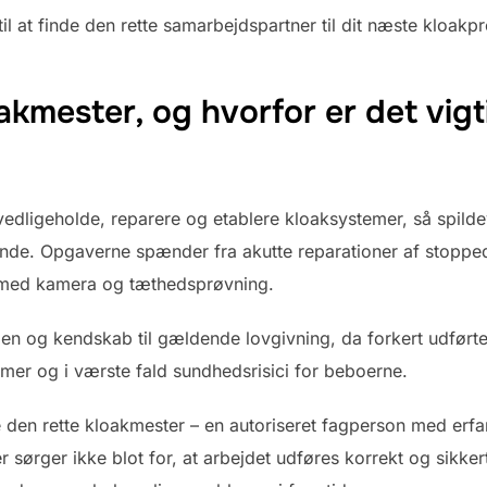
l at finde den rette samarbejdspartner til dit næste kloakpr
akmester, og hvorfor er det vig
vedligeholde, reparere og etablere kloaksystemer, så spil
nde. Opgaverne spænder fra akutte reparationer af stoppede
n med kamera og tæthedsprøvning.
en og kendskab til gældende lovgivning, da forkert udførte 
emer og i værste fald sundhedsrisici for beboerne.
 den rette kloakmester – en autoriseret fagperson med erf
er sørger ikke blot for, at arbejdet udføres korrekt og sikk