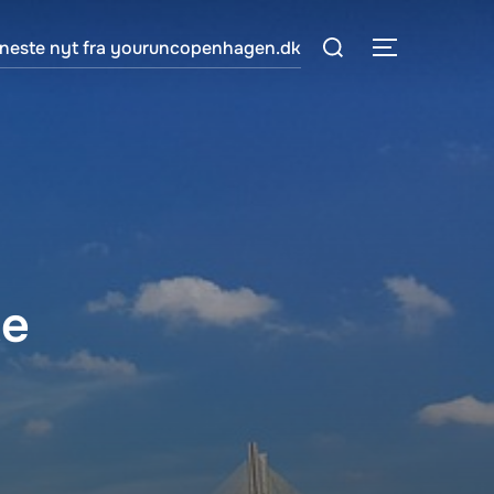
Søg
neste nyt fra youruncopenhagen.dk
SLÅ NAVIG
efter:
te