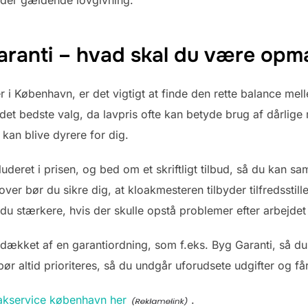
older gældende lovgivning.
 garanti – hvad skal du være o
i København, er det vigtigt at finde den rette balance melle
ed det bedste valg, da lavpris ofte kan betyde brug af dårlige
 kan blive dyrere for dig.
uderet i prisen, og bed om et skriftligt tilbud, så du kan s
over bør du sikre dig, at kloakmesteren tilbyder tilfredsstil
u stærkere, hvis der skulle opstå problemer efter arbejdet 
 dækket af en garantiordning, som f.eks. Byg Garanti, så du 
 altid prioriteres, så du undgår uforudsete udgifter og får 
akservice københavn her
.