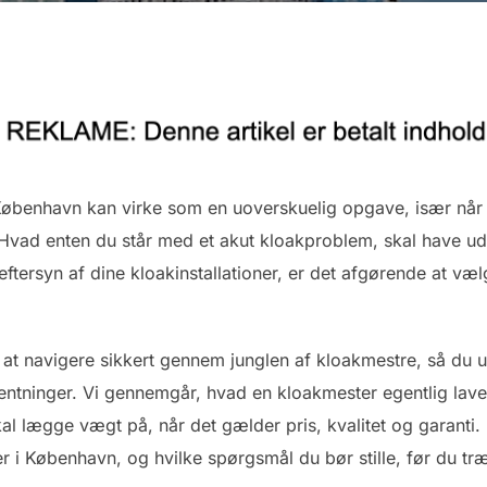
 København kan virke som en uoverskuelig opgave, især når
Hvad enten du står med et akut kloakproblem, skal have udf
 eftersyn af dine kloakinstallationer, er det afgørende at v
at navigere sikkert gennem junglen af kloakmestre, så du un
orventninger. Vi gennemgår, hvad en kloakmester egentlig lave
kal lægge vægt på, når det gælder pris, kvalitet og garanti
 i København, og hvilke spørgsmål du bør stille, før du træf