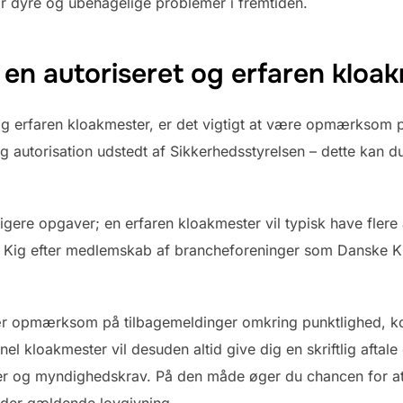
r dyre og ubehagelige problemer i fremtiden.
en autoriseret og erfaren kloa
 og erfaren kloakmester, er det vigtigt at være opmærksom p
 autorisation udstedt af Sikkerhedsstyrelsen – dette kan du
dligere opgaver; en erfaren kloakmester vil typisk have fler
r. Kig efter medlemskab af brancheforeninger som Danske Klo
r opmærksom på tilbagemeldinger omkring punktlighed, ko
el kloakmester vil desuden altid give dig en skriftlig aftale 
r og myndighedskrav. På den måde øger du chancen for at