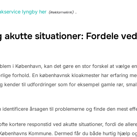
kservice lyngby her
.
 akutte situationer: Fordele v
blem i København, kan det gøre en stor forskel at vælge e
rlige forhold. En københavnsk kloakmester har erfaring me
, og kender til udfordringer som for eksempel gamle rør, sma
n identificere årsagen til problemerne og finde den mest effe
fte kortere responstid ved akutte situationer, fordi de all
i Københavns Kommune. Dermed får du både hurtig hjælp og e